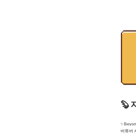
🦫
✨Beyond
버튜버 