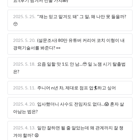
요!(후기 남겨서 선물 가챠🎁)
2025. 5. 25.
“쟤는 믿고 맡겨도 돼” 그 말, 왜 나만 못 들을까?
🥺
2025. 5. 20.
(설문조사) 80만 유튜버 커리어 코치 이형이 내
경력기술서를 봐준다? 👀
2025. 5. 18.
요즘 일할 맛 1도 안 남…🥹 일 노잼 시기 탈출법
은?
2025. 5. 11.
주니어 n년 차, 제대로 점프 업🏄하고 싶어
2025. 4. 20.
입사했더니 사수도 전임자도 없다…😱 혼자 살
아남는 법은?
2025. 4. 13.
일만 잘하면 될 줄 알았는데 왜 관계까지 잘 챙
겨야 할까? 😩